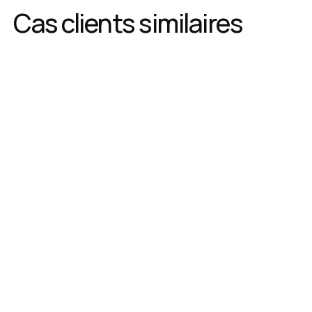
Cas clients similaires
Mai 2026
Crowdfunding immobilier :
à contre-courant des
tendances
L'opération l'Alonzi (74), financée sur la plateforme au
printemps 2024, illustre la capacité du crowdfunding