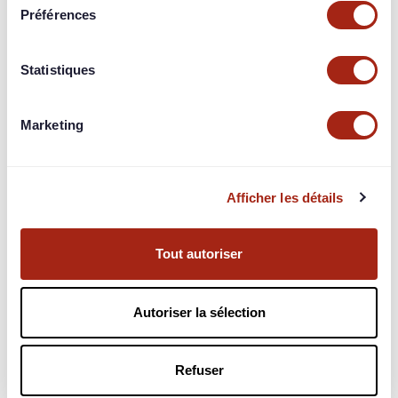
Préférences
Statistiques
Marketing
Afficher les détails
La Première Brique,
Tout autoriser
votre partenaire fiable
pour des levées de
Autoriser la sélection
fonds rapides et
sécurisées
Refuser