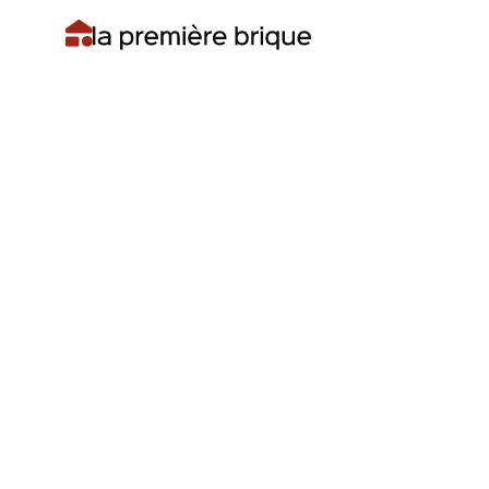
Les meilleurs types d’investissement
immobilier en 2026
La Première Brique : une plateforme de
crowdfunding accessible
Les meilleures villes et régions pour investir
en immobilier en 2026
Comment bien préparer son investissement
immobilier en 2026 ?