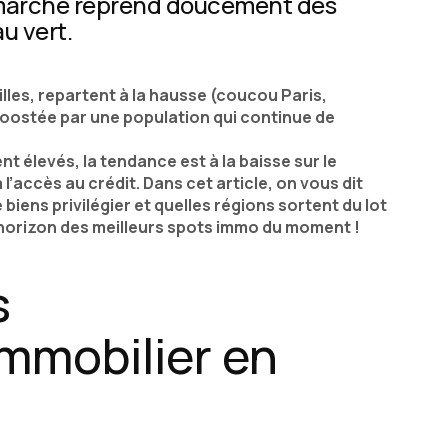
 marché reprend doucement des
u vert.
illes, repartent à la hausse (coucou Paris,
oostée par une population qui continue de
nt élevés, la tendance est à la baisse sur le
’accès au crédit. Dans cet article, on vous dit
e biens privilégier et quelles régions sortent du lot
’horizon des meilleurs spots immo du moment !
s
mmobilier en