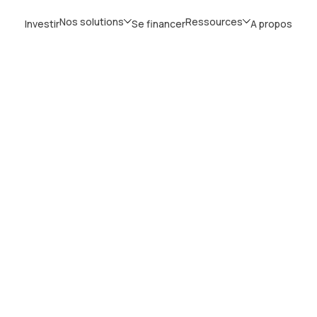
Nos solutions
Ressources
Investir
Se financer
A propos
Blog