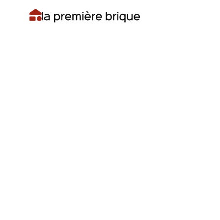
Première étape : choisir une plateforme
sérieuse
Seconde étape : analyser un projet avant
d'investir
Ce qu'on ne dit pas assez sur le
crowdfunding immobilier
En résumé