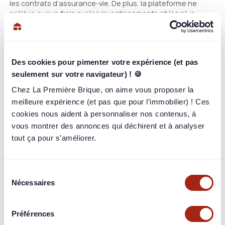
les contrats d’assurance-vie. De plus, la plateforme ne
prélève aucun frais sur les investissements et les plus-
values, augmentant ainsi la rentabilité nette des
investisseurs.
La flexibilité concernant la durée d’investissement
constitue également un avantage significatif. Les projets
Des cookies pour pimenter votre expérience (et pas
proposés par La Première Brique ont des durées variant de
seulement sur votre navigateur) ! 🍪
6 à 24 mois, permettant aux investisseurs de choisir des
Chez La Première Brique, on aime vous proposer la
projets alignés sur leurs objectifs financiers à court terme.
meilleure expérience (et pas que pour l’immobilier) ! Ces
cookies nous aident à personnaliser nos contenus, à
Comment investir avec La
vous montrer des annonces qui déchirent et à analyser
Première Brique ?
tout ça pour s’améliorer.
Investir avec La Première Brique est un processus simple et
Sélection
structuré. La première étape consiste à compléter votre
Nécessaires
du
profil en fournissant des informations personnelles et un
consentement
document d’identité. Vous devrez également remplir un
questionnaire d’évaluation de votre profil d’investisseur
Préférences
financier et utiliser un simulateur pour déterminer votre